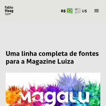
R$
U$
Pular
para
o
conteúdo
Uma linha completa de fontes
para a Magazine Luiza