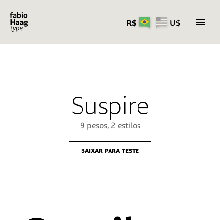
R$
U$
Pular
para
o
conteúdo
Suspire
9 pesos, 2 estilos
baixar para teste