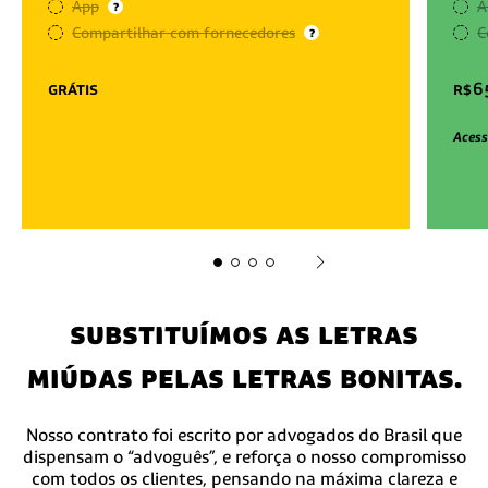
App
A
?
Compartilhar com fornecedores
C
?
grátis
r$
6
Acess
substituímos as letras
miúdas pelas letras bonitas.
Nosso contrato foi escrito por advogados do Brasil que
dispensam o “advoguês”, e reforça o nosso compromisso
com todos os clientes, pensando na máxima clareza e