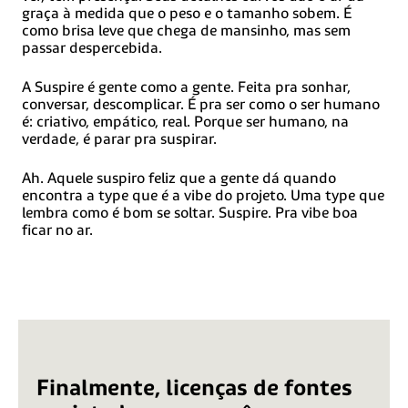
Lombard, Baixo Saxão, Luxemburguês, Maasai, Makhuwa,
graça à medida que o peso e o tamanho sobem. É
Malaio, Maltês, Manx, Maori, Marquesan, Megleno-Romeno,
como brisa leve que chega de mansinho, mas sem
Meriam, Mir, Mirandês, Mohawk, Moldavo, Montagnais,
passar despercebida.
Montenegrino, Murrinh-Patha, Crioulo Nagamês, Ndebele,
Napolitano, Ngiyambaa, Niueano, Noongar, Norueguês,
Novial, Ocidental, Occitano, Oshiwambo, Ossétia (Latino),
A Suspire é gente como a gente. Feita pra sonhar,
Polonês, Papiamento), Piedmontense, Português,
conversar, descomplicar. É pra ser como o ser humano
Potawatomi, Q'eqchi,, Quechua, Rarotongan, Romeno,
é: criativo, empático, real. Porque ser humano, na
Romanche, Rotokas, Sami (Inari Sami), Sami (Lule Sami),
verdade, é parar pra suspirar.
Sami (Sami Do Norte), Sami (Sami Do Sul), Samoano, Sango,
Saramaccan, Sardenha, Escocês, Gaélico, Sérvio (Latino),
Seri, Seychelles, Creoleshawnee, Shonasicilian, Silesian,
Ah. Aquele suspiro feliz que a gente dá quando
Eslovaco, Esloveno, Slovio (Latino), Somali, Sorbian (Lower
encontra a type que é a vibe do projeto. Uma type que
Sorbian), Sorbian (Upper Sorbian), Sotho (Northern), Sotho
lembra como é bom se soltar. Suspire. Pra vibe boa
(Sul), Espanhol, Sranan, Sudanês (Latino), Suaíli, Suazi,
Sueco, Tagalo, Taitiano, Tétumtok, Pisin, Tokelaua N,
ficar no ar.
Tonganês, Tshiluba, Tsonga, Tswana, Tumbuka, Turco,
Turcomano (Latino), Tuvaluano, Tzotzil, Uzbeque (Latino),
Veneziano, Vepsiano, Volapük, Võrowallisian, Valão, Waray-
Waray, Warlpiri, Wayuu-Galês, Wiradjuri, Wolof, Xavante,
Xhosa, Yapese, Yindjibarndi, Zapoteca, Zulu e Zuni.
Finalmente, licenças de fontes