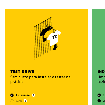
test drive
ind
Sem custo para instalar e testar na
Um v
prática
sozi
1 usuário
1
?
Web
W
?