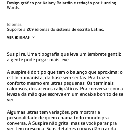
Design gráfico por Kalany Balardin e redação por Hunting
Words.
Idiomas
Suporte a 209 idiomas do sistema de escrita Latino.
VER IDIOMAS
Abenaki, Afaan, Oromo, Afar, Afrikaans, Albanian, Alsacian,
Amis, Anuta, Aragonese, Aranese, Aromanian, Arrernte,
Arvanitic (Latino), Asturian, Atayal, Aymara, Bashkir (Latin),
Sus pi re. Uma tipografia que leva um lembrete gentil:
Basco, Belarusian (Latino), Bemba, Bikol, Bislama, Bósnio,
a gente pode pegar mais leve.
Breton, Cabo-Verdiano, Crioulo, Catalão, Cebuano, Chamorro,
Chavacano, Chichewa, Chickasaw, Cimbrian, Cofán, Córsega,
A suspire é do tipo que tem o balanço que aproxima: o
Creek, Tatar Da Crimeia (Latino), Croata, Checo, Dawan,
Delaware, Dholuo, Drehu, Holandês, Inglês, Esperanto,
estilo humanista, da base sem serifas. Pra trazer
Estoniano, Feroês, Fijiano, Filipino, Finlandês, Folkspraak,
conforto mesmo em letras pequenas. Os terminais
Francês, Frisão, Friuliano, Gagauz (Latino), Galego, Ganda,
calorosos, dos acenos caligráficos. Pra conversar com a
Genovês, Alemão, Gikuyu, Gooniyandi, Groenlandês
leveza da mão que escreve em um encaixe bonito de se
(Kalaallisut), Guadalupe Crioulo, Guarani, Gwich'in, Crioulo
ver.
Haitiano, Hän, Havaiano, Hiligaynon, Hopihotcąk (Latino),
Húngaro, Ido, Ilocano, Indonésio, Interglossa, Interlíngua,
Irlandês, Istro-Romeno, Italiano, Jamaicano, Javanês (Latino),
Algumas letras tem variações, pra mostrar a
Jèrriais, Kala, Lagaw, Yakapampangan (Latino), Kaqchikel,
personalidade de quem chama todo mundo pra
Karakalpak (Latino), Karelian (Latino), Kashubian, Kikongo,
conversa. A Suspire não grita, mas se você parar pra
Kinyarwanda, Kiribati, Kir Undi, Klingonkurdish (Latino),
Ladin, Latino, Latino Sine Flexione, Letão, Lituano, Lojban,
ver, tem presença. Seus detalhes curvos dão o ar da