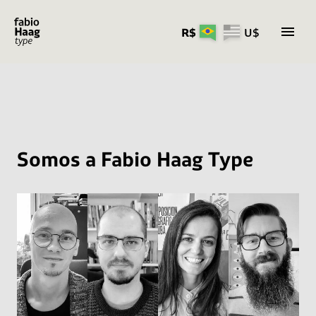
R$
U$
Pular
para
o
conteúdo
Somos a Fabio Haag Type