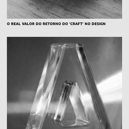
O real valor do retorno do ‘craft’ no design