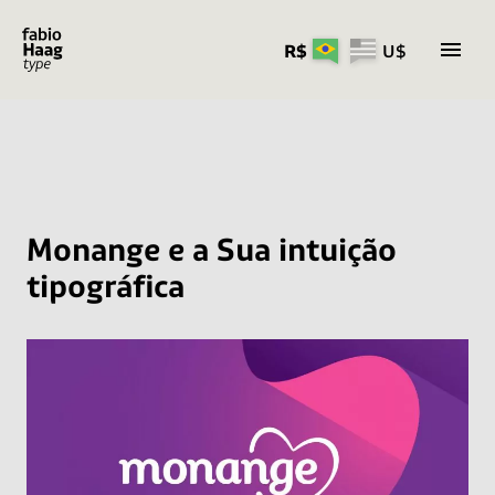
R$
U$
Pular
para
o
conteúdo
Monange e a Sua intuição
tipográfica