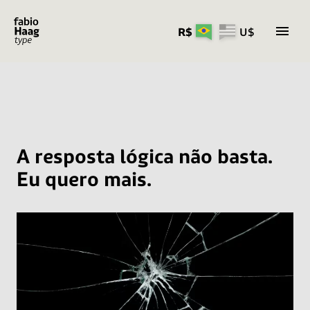
R$
U$
Pular
para
o
conteúdo
A resposta lógica não basta.
Eu quero mais.